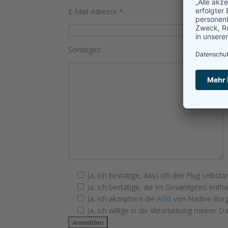
E-Mail Adresse
*
Sonstiges:
Ja, ich bestätige, dass ich den Flug selbst
Ja, ich bestätige, die im Gesamtpreis enth
Ja, ich akzeptiere die
AGB
von Nadine Burg
Ja, ich willige in die Verarbeitung meiner D