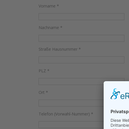
Vorname
*
Nachname
*
Straße Hausnummer
*
PLZ
*
Ort
*
Telefon (Vorwahl-Nummer)
*