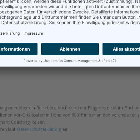
ändig oder über ein Reisebüro buche und der Flugpreis nicht im Buchungs
altenen Vor-Ort-Kosten in Höhe von 680 € in bar an den Veranstalter z
hard Coaching-Reisen.
aten laut
Datenschutzerklärung
ein.