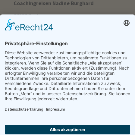
Coachingreisen
Nadine Burghard
77977 Rust
hallo@coachingreisen-nadine.de
Insta: @nadineburghard_wuestenretreat
© 2026 Coachingreisen Nadine Burghard
– made with ♥
by
ah effekt Werbedesign
Impressum & Datenschutz