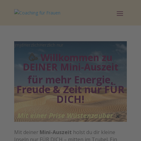
jmjdHerzlichHerzlich nur
🥳
Willkommen zu
DEINER Mini-Auszeit
für mehr Energie,
Freude & Zeit nur FÜR
DICH!
Mit einer Prise Wüstenzauber
💫
Mit deiner
Mini-Auszeit
holst du dir kleine
Inseln nur FÜR DICH – mitten im Trubel. Ein